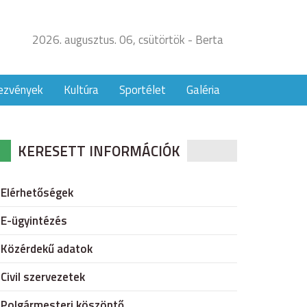
2026. augusztus. 06, csütörtök - Berta
ezvények
Kultúra
Sportélet
Galéria
KERESETT INFORMÁCIÓK
Elérhetőségek
E-ügyintézés
Közérdekű adatok
Civil szervezetek
Polgármesteri köszöntő