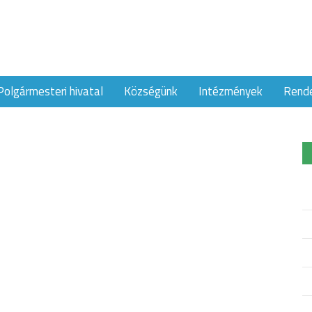
Polgármesteri hivatal
Községünk
Intézmények
Rend