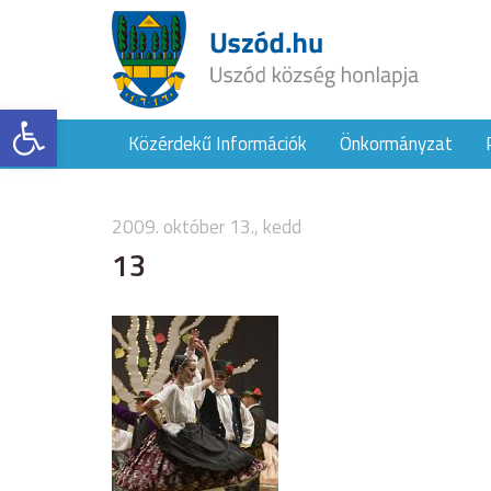
Eszköztár megnyitása
Közérdekű Információk
Önkormányzat
2009. október 13., kedd
13