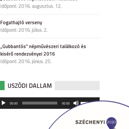
Időpont: 2016. augusztus. 12.
Fogathajtó verseny
Időpont: 2016. július. 2.
„Gubbantós” népművészeri találkozó és
kisérő rendezvényei 2016
Időpont: 2016. június. 25.
USZÓDI DALLAM
udió
A
00:00
00:00
hangerő
játszó
növeléséhez,
illetőleg
csökkentéséhez
a