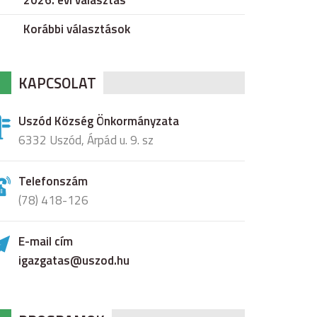
2026. évi választás
Korábbi választások
KAPCSOLAT
Uszód Község Önkormányzata
6332 Uszód, Árpád u. 9. sz
Telefonszám
(78) 418-126
E-mail cím
igazgatas@uszod.hu