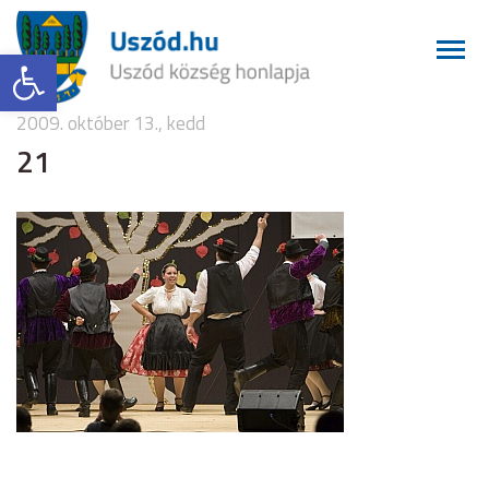
Eszköztár megnyitása
2009. október 13., kedd
21