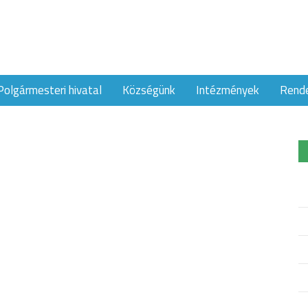
Polgármesteri hivatal
Községünk
Intézmények
Rend