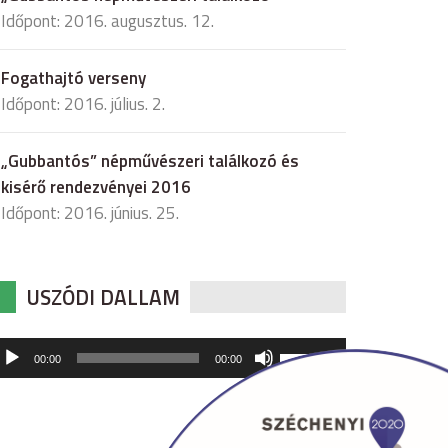
Időpont: 2016. augusztus. 12.
Fogathajtó verseny
Időpont: 2016. július. 2.
„Gubbantós” népművészeri találkozó és
kisérő rendezvényei 2016
Időpont: 2016. június. 25.
USZÓDI DALLAM
udió
A
00:00
00:00
hangerő
játszó
növeléséhez,
illetőleg
csökkentéséhez
a