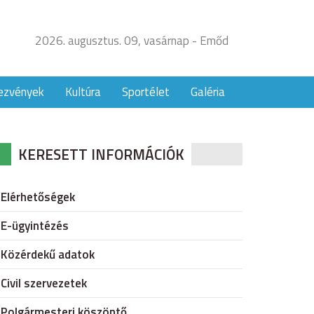
2026. augusztus. 09, vasárnap - Emőd
ezvények
Kultúra
Sportélet
Galéria
KERESETT INFORMÁCIÓK
Elérhetőségek
E-ügyintézés
Közérdekű adatok
Civil szervezetek
Polgármesteri köszöntő