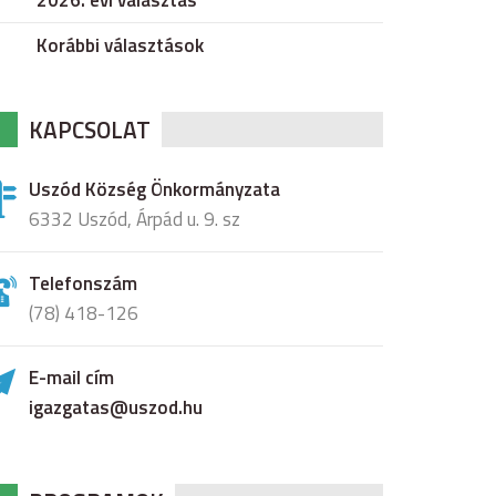
2026. évi választás
Korábbi választások
KAPCSOLAT
Uszód Község Önkormányzata
6332 Uszód, Árpád u. 9. sz
Telefonszám
(78) 418-126
E-mail cím
igazgatas@uszod.hu