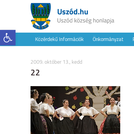
Eszköztár megnyitása
Közérdekű Információk
Önkormányzat
2009. október 13., kedd
22