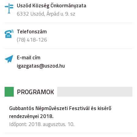
Uszód Község Önkormányzata
6332 Uszód, Árpád u. 9. sz
Telefonszám
(78) 418-126
E-mail cím
igazgatas@uszod.hu
PROGRAMOK
Gubbantós Népművészeti Fesztivál és kisérő
rendezvényei 2018.
Időpont: 2018. augusztus. 10.