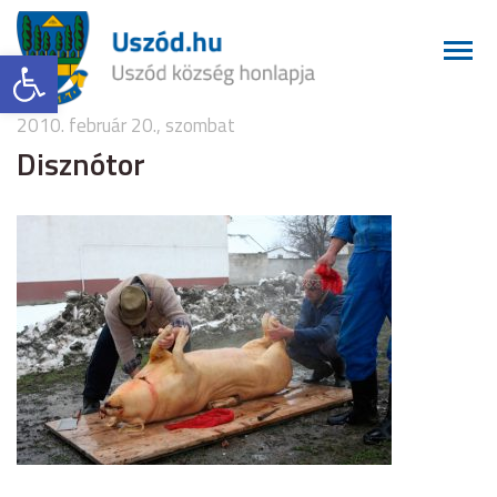
Eszköztár megnyitása
2010. február 20., szombat
Disznótor