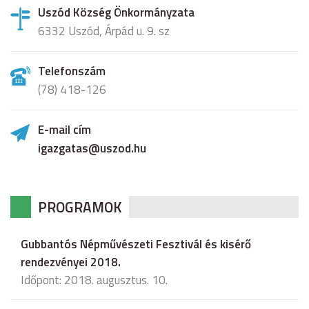
Uszód Község Önkormányzata
6332 Uszód, Árpád u. 9. sz
Telefonszám
(78) 418-126
E-mail cím
igazgatas@uszod.hu
PROGRAMOK
Gubbantós Népművészeti Fesztivál és kisérő
rendezvényei 2018.
Időpont: 2018. augusztus. 10.