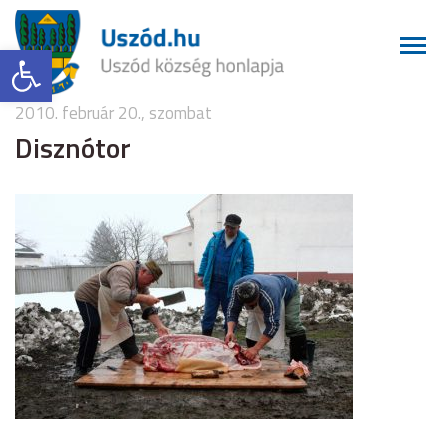
Eszköztár megnyitása
2010. február 20., szombat
Disznótor