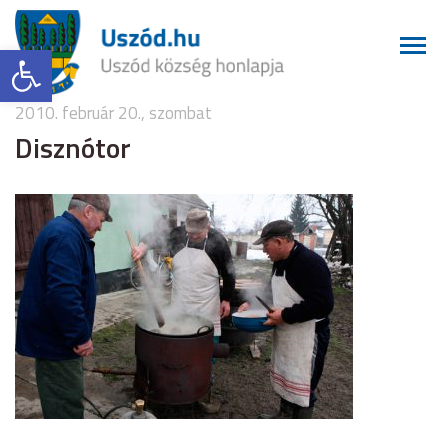
Eszköztár megnyitása
2010. február 20., szombat
Disznótor