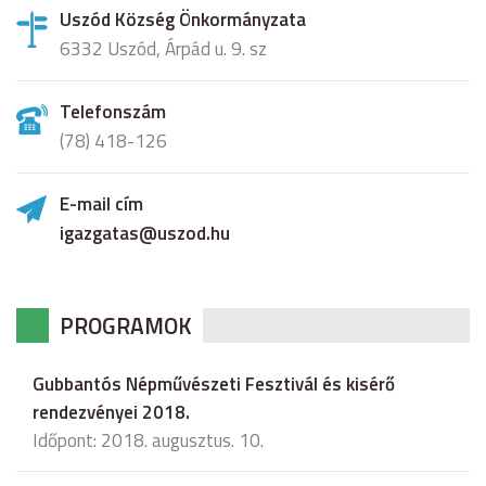
Uszód Község Önkormányzata
6332 Uszód, Árpád u. 9. sz
Telefonszám
(78) 418-126
E-mail cím
igazgatas@uszod.hu
PROGRAMOK
Gubbantós Népművészeti Fesztivál és kisérő
rendezvényei 2018.
Időpont: 2018. augusztus. 10.