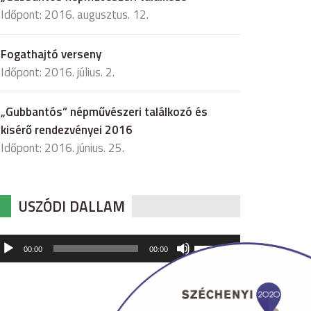
Időpont: 2016. augusztus. 12.
Fogathajtó verseny
Időpont: 2016. július. 2.
„Gubbantós” népművészeri találkozó és
kisérő rendezvényei 2016
Időpont: 2016. június. 25.
USZÓDI DALLAM
udió
A
00:00
00:00
hangerő
játszó
növeléséhez,
illetőleg
csökkentéséhez
a