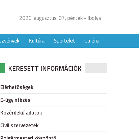
2026. augusztus. 07, péntek - Ibolya
ezvények
Kultúra
Sportélet
Galéria
KERESETT INFORMÁCIÓK
Elérhetőségek
E-ügyintézés
Közérdekű adatok
Civil szervezetek
Polgármesteri köszöntő