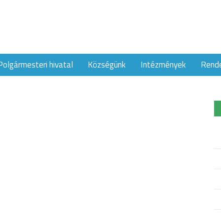
Polgármesteri hivatal
Községünk
Intézmények
Rend