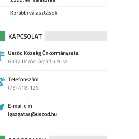
2026. évi választás
Korábbi választások
KAPCSOLAT
Uszód Község Önkormányzata
6332 Uszód, Árpád u. 9. sz
Telefonszám
(78) 418-126
E-mail cím
igazgatas@uszod.hu