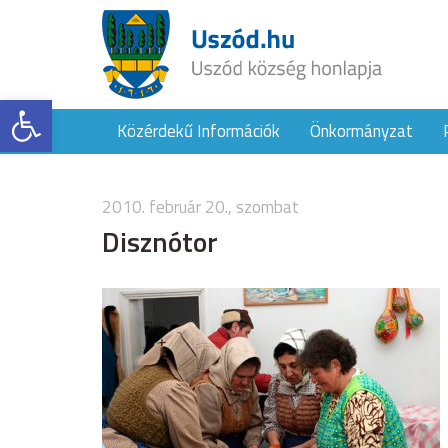
Eszköztár megnyitása
Közérdekű Információk
Önkormányzat
2010. február 20., szombat
Disznótor