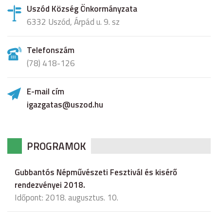
Uszód Község Önkormányzata
6332 Uszód, Árpád u. 9. sz
Telefonszám
(78) 418-126
E-mail cím
igazgatas@uszod.hu
PROGRAMOK
Gubbantós Népművészeti Fesztivál és kisérő
rendezvényei 2018.
Időpont: 2018. augusztus. 10.