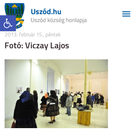
Eszköztár megnyitása
2013. február 15., péntek
Fotó: Viczay Lajos