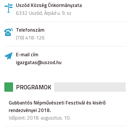
Uszód Község Önkormányzata
6332 Uszód, Árpád u. 9. sz
Telefonszám
(78) 418-126
E-mail cím
igazgatas@uszod.hu
PROGRAMOK
Gubbantós Népművészeti Fesztivál és kisérő
rendezvényei 2018.
Időpont: 2018. augusztus. 10.