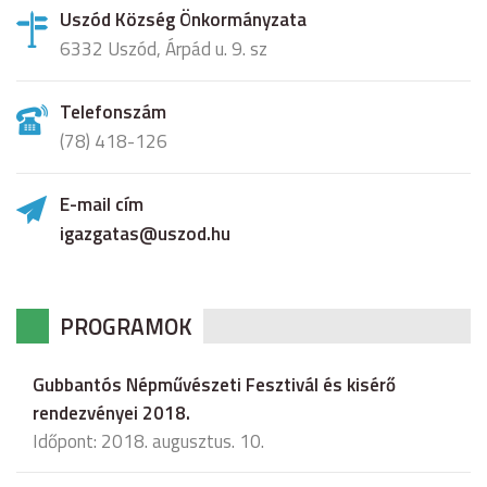
Uszód Község Önkormányzata
6332 Uszód, Árpád u. 9. sz
Telefonszám
(78) 418-126
E-mail cím
igazgatas@uszod.hu
PROGRAMOK
Gubbantós Népművészeti Fesztivál és kisérő
rendezvényei 2018.
Időpont: 2018. augusztus. 10.