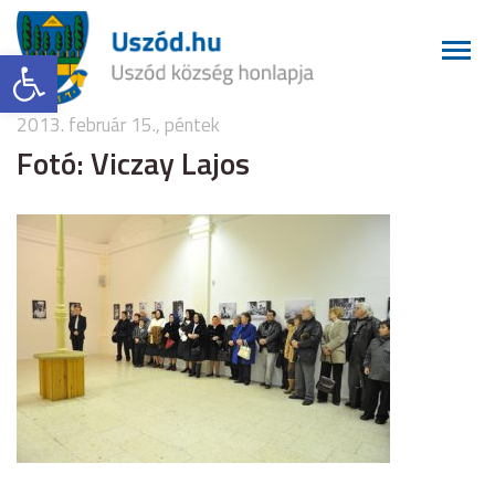
Eszköztár megnyitása
2013. február 15., péntek
Fotó: Viczay Lajos