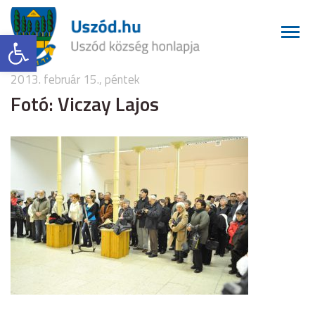
Eszköztár megnyitása
2013. február 15., péntek
Fotó: Viczay Lajos