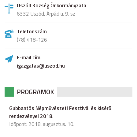
Uszód Község Önkormányzata
6332 Uszód, Árpád u. 9. sz
Telefonszám
(78) 418-126
E-mail cím
igazgatas@uszod.hu
PROGRAMOK
Gubbantós Népművészeti Fesztivál és kisérő
rendezvényei 2018.
Időpont: 2018. augusztus. 10.