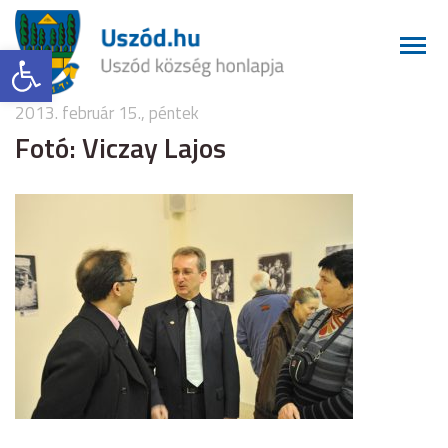
Eszköztár megnyitása
2013. február 15., péntek
Fotó: Viczay Lajos