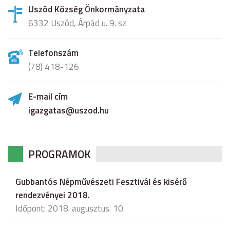
Uszód Község Önkormányzata
6332 Uszód, Árpád u. 9. sz
Telefonszám
(78) 418-126
E-mail cím
igazgatas@uszod.hu
PROGRAMOK
Gubbantós Népművészeti Fesztivál és kisérő
rendezvényei 2018.
Időpont: 2018. augusztus. 10.