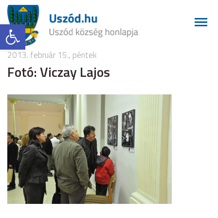
Eszköztár megnyitása
2013. február 15., péntek
Fotó: Viczay Lajos