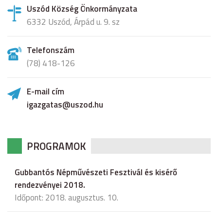
Uszód Község Önkormányzata
6332 Uszód, Árpád u. 9. sz
Telefonszám
(78) 418-126
E-mail cím
igazgatas@uszod.hu
PROGRAMOK
Gubbantós Népművészeti Fesztivál és kisérő
rendezvényei 2018.
Időpont: 2018. augusztus. 10.