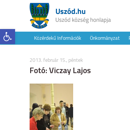
Eszköztár megnyitása
Közérdekű Információk
Önkormányzat
2013. február 15., péntek
Fotó: Viczay Lajos