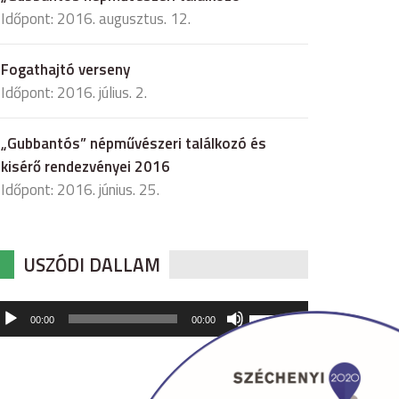
Időpont: 2016. augusztus. 12.
Fogathajtó verseny
Időpont: 2016. július. 2.
„Gubbantós” népművészeri találkozó és
kisérő rendezvényei 2016
Időpont: 2016. június. 25.
USZÓDI DALLAM
udió
A
00:00
00:00
hangerő
játszó
növeléséhez,
illetőleg
csökkentéséhez
a