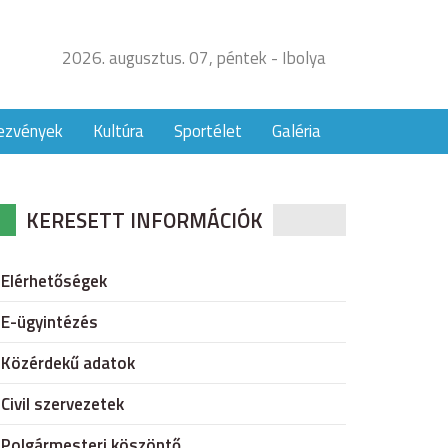
2026. augusztus. 07, péntek - Ibolya
ezvények
Kultúra
Sportélet
Galéria
KERESETT INFORMÁCIÓK
Elérhetőségek
E-ügyintézés
Közérdekű adatok
Civil szervezetek
Polgármesteri köszöntő