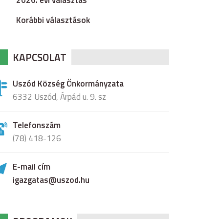
2026. évi választás
Korábbi választások
KAPCSOLAT
Uszód Község Önkormányzata
6332 Uszód, Árpád u. 9. sz
Telefonszám
(78) 418-126
E-mail cím
igazgatas@uszod.hu