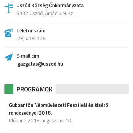
Uszód Község Önkormányzata
6332 Uszód, Árpád u. 9. sz
Telefonszám
(78) 418-126
E-mail cím
igazgatas@uszod.hu
PROGRAMOK
Gubbantós Népművészeti Fesztivál és kisérő
rendezvényei 2018.
Időpont: 2018. augusztus. 10.