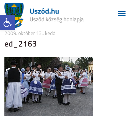
Eszköztár megnyitása
2009. október 13., kedd
ed_2163