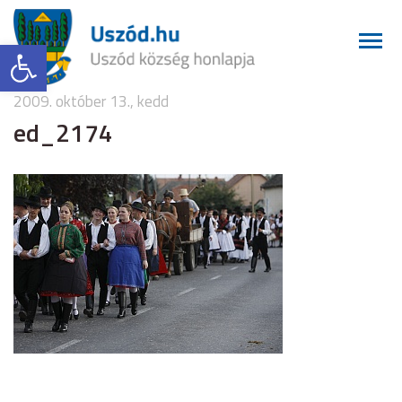
Eszköztár megnyitása
2009. október 13., kedd
ed_2174