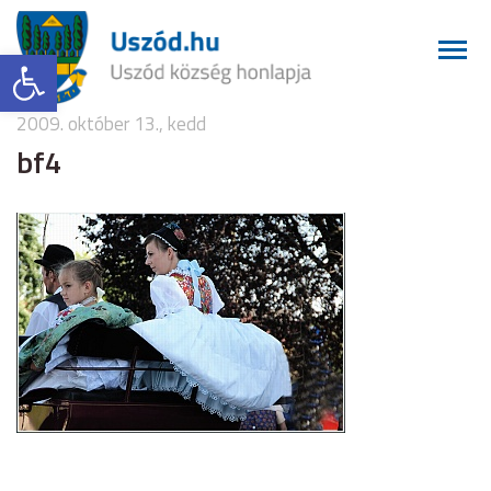
Eszköztár megnyitása
2009. október 13., kedd
bf4