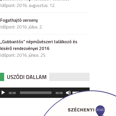
Időpont: 2016. augusztus. 12.
Fogathajtó verseny
Időpont: 2016. július. 2.
„Gubbantós” népművészeri találkozó és
kisérő rendezvényei 2016
Időpont: 2016. június. 25.
USZÓDI DALLAM
udió
A
00:00
00:00
hangerő
játszó
növeléséhez,
illetőleg
csökkentéséhez
a