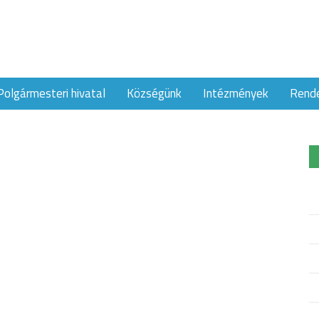
Polgármesteri hivatal
Községünk
Intézmények
Rend