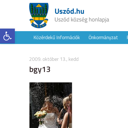
Eszköztár megnyitása
Közérdekű Információk
Önkormányzat
2009. október 13., kedd
bgy13