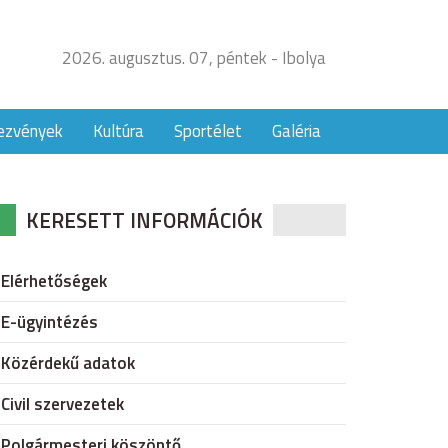
2026. augusztus. 07, péntek - Ibolya
ezvények
Kultúra
Sportélet
Galéria
KERESETT INFORMÁCIÓK
Elérhetőségek
E-ügyintézés
Közérdekű adatok
Civil szervezetek
Polgármesteri köszöntő