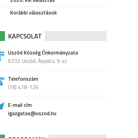
2026. évi választás
Korábbi választások
KAPCSOLAT
Uszód Község Önkormányzata
6332 Uszód, Árpád u. 9. sz
Telefonszám
(78) 418-126
E-mail cím
igazgatas@uszod.hu