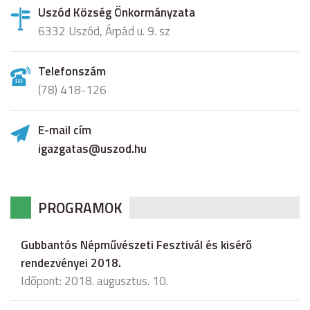
Uszód Község Önkormányzata
6332 Uszód, Árpád u. 9. sz
Telefonszám
(78) 418-126
E-mail cím
igazgatas@uszod.hu
PROGRAMOK
Gubbantós Népművészeti Fesztivál és kisérő
rendezvényei 2018.
Időpont: 2018. augusztus. 10.