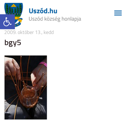
Eszköztár megnyitása
2009. október 13., kedd
bgy5