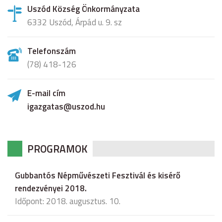
Uszód Község Önkormányzata
6332 Uszód, Árpád u. 9. sz
Telefonszám
(78) 418-126
E-mail cím
igazgatas@uszod.hu
PROGRAMOK
Gubbantós Népművészeti Fesztivál és kisérő
rendezvényei 2018.
Időpont: 2018. augusztus. 10.