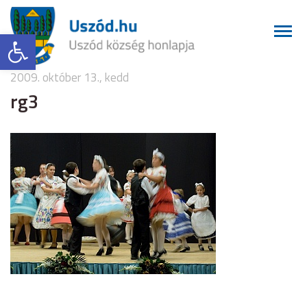
Eszköztár megnyitása
2009. október 13., kedd
rg3