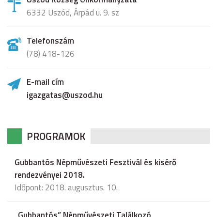
6332 Uszód, Árpád u. 9. sz
Telefonszám
(78) 418-126
E-mail cím
igazgatas@uszod.hu
PROGRAMOK
Gubbantós Népművészeti Fesztivál és kisérő
rendezvényei 2018.
Időpont: 2018. augusztus. 10.
„Gubbantós” Népművészeti Találkozó