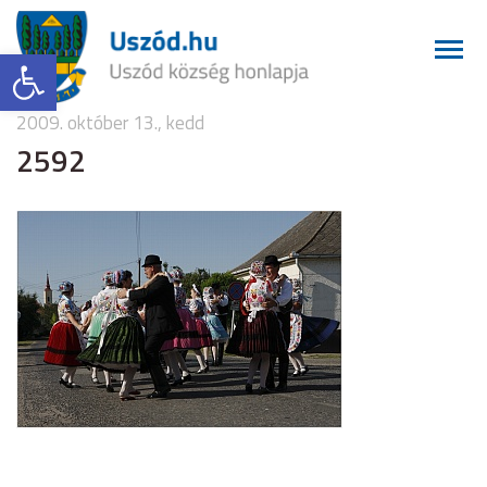
Eszköztár megnyitása
2009. október 13., kedd
2592