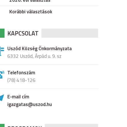
2026. évi választás
Korábbi választások
KAPCSOLAT
Uszód Község Önkormányzata
6332 Uszód, Árpád u. 9. sz
Telefonszám
(78) 418-126
E-mail cím
igazgatas@uszod.hu