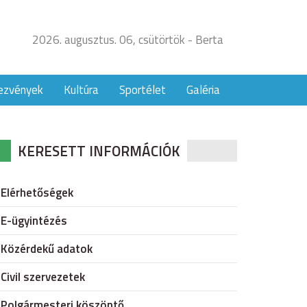
2026. augusztus. 06, csütörtök - Berta
ezvények
Kultúra
Sportélet
Galéria
KERESETT INFORMÁCIÓK
Elérhetőségek
E-ügyintézés
Közérdekű adatok
Civil szervezetek
Polgármesteri köszöntő