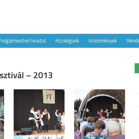
Polgármesteri hivatal
Községünk
Intézmények
Rend
ztivál – 2013