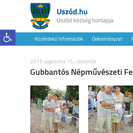
Eszköztár megnyitása
Közérdekű Információk
Önkormányzat
2013. augusztus 15., csütörtök
Gubbantós Népművészeti Fes