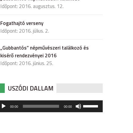
Időpont: 2016. augusztus. 12.
Fogathajtó verseny
Időpont: 2016. július. 2.
„Gubbantós” népművészeri találkozó és
kisérő rendezvényei 2016
Időpont: 2016. június. 25.
USZÓDI DALLAM
udió
A
00:00
00:00
hangerő
játszó
növeléséhez,
illetőleg
csökkentéséhez
a