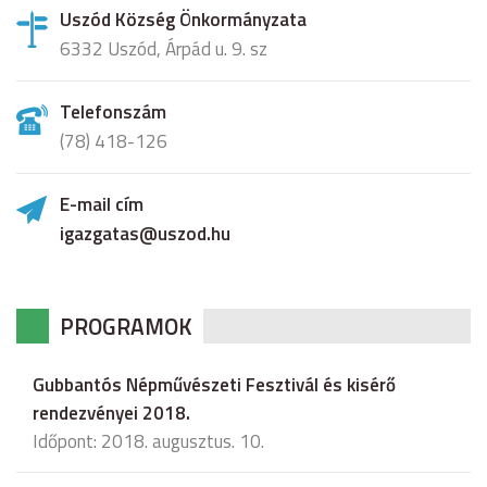
Uszód Község Önkormányzata
6332 Uszód, Árpád u. 9. sz
Telefonszám
(78) 418-126
E-mail cím
igazgatas@uszod.hu
PROGRAMOK
Gubbantós Népművészeti Fesztivál és kisérő
rendezvényei 2018.
Időpont: 2018. augusztus. 10.