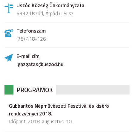
Uszód Község Önkormányzata
6332 Uszód, Árpád u. 9. sz
Telefonszám
(78) 418-126
E-mail cím
igazgatas@uszod.hu
PROGRAMOK
Gubbantós Népművészeti Fesztivál és kisérő
rendezvényei 2018.
Időpont: 2018. augusztus. 10.