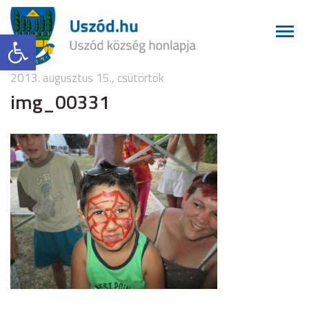
Eszköztár megnyitása
2013. augusztus 15., csütörtök
img_00331