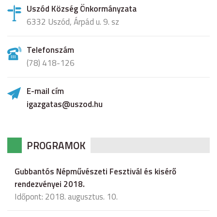
Uszód Község Önkormányzata
6332 Uszód, Árpád u. 9. sz
Telefonszám
(78) 418-126
E-mail cím
igazgatas@uszod.hu
PROGRAMOK
Gubbantós Népművészeti Fesztivál és kisérő
rendezvényei 2018.
Időpont: 2018. augusztus. 10.