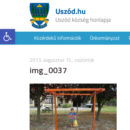
Eszköztár megnyitása
Közérdekű Információk
Önkormányzat
2013. augusztus 15., csütörtök
img_0037