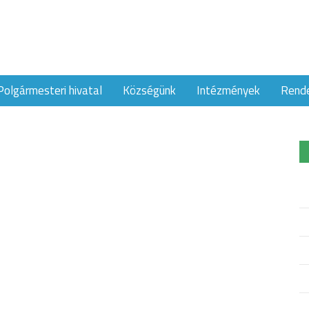
Polgármesteri hivatal
Községünk
Intézmények
Rend