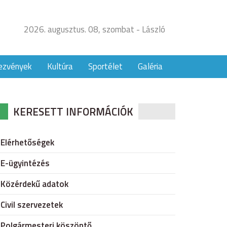
2026. augusztus. 08, szombat - László
ezvények
Kultúra
Sportélet
Galéria
KERESETT INFORMÁCIÓK
Elérhetőségek
E-ügyintézés
Közérdekű adatok
Civil szervezetek
Polgármesteri köszöntő