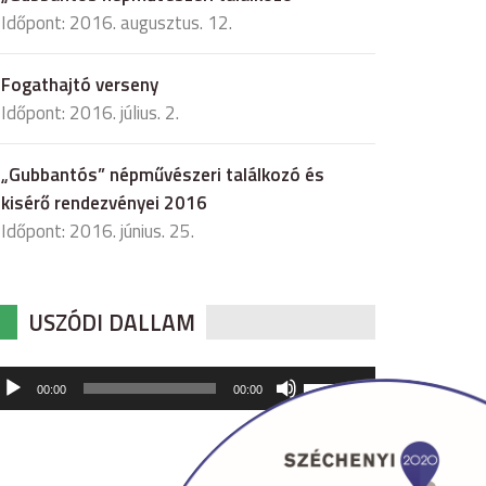
Időpont: 2016. augusztus. 12.
Fogathajtó verseny
Időpont: 2016. július. 2.
„Gubbantós” népművészeri találkozó és
kisérő rendezvényei 2016
Időpont: 2016. június. 25.
USZÓDI DALLAM
udió
A
00:00
00:00
hangerő
játszó
növeléséhez,
illetőleg
csökkentéséhez
a