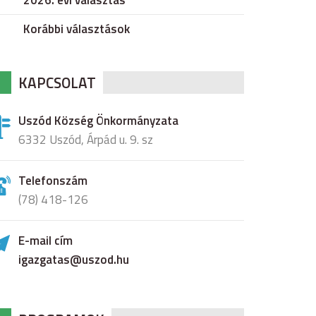
2026. évi választás
Korábbi választások
KAPCSOLAT
Uszód Község Önkormányzata
6332 Uszód, Árpád u. 9. sz
Telefonszám
(78) 418-126
E-mail cím
igazgatas@uszod.hu