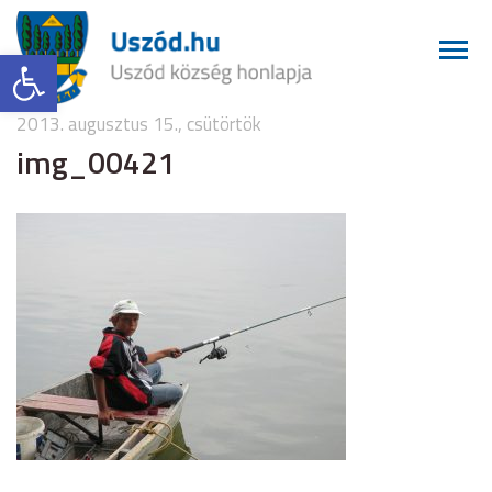
Eszköztár megnyitása
2013. augusztus 15., csütörtök
img_00421