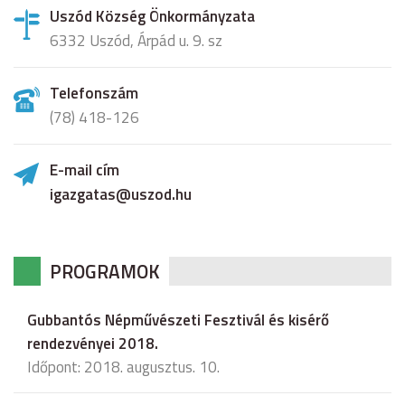
Uszód Község Önkormányzata
6332 Uszód, Árpád u. 9. sz
Telefonszám
(78) 418-126
E-mail cím
igazgatas@uszod.hu
PROGRAMOK
Gubbantós Népművészeti Fesztivál és kisérő
rendezvényei 2018.
Időpont: 2018. augusztus. 10.