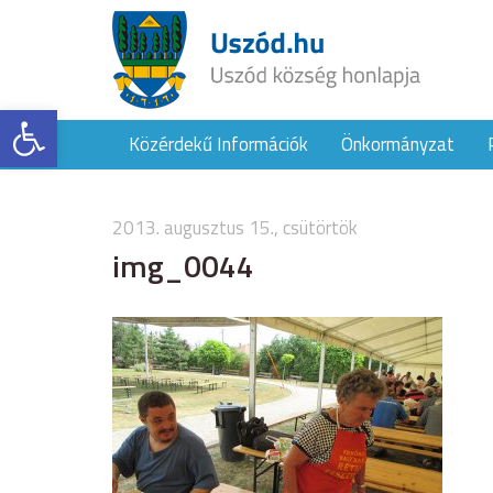
Eszköztár megnyitása
Közérdekű Információk
Önkormányzat
2013. augusztus 15., csütörtök
img_0044