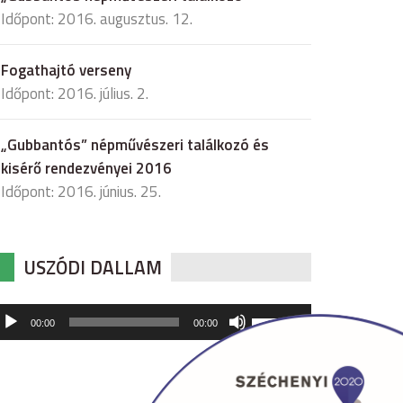
Időpont: 2016. augusztus. 12.
Fogathajtó verseny
Időpont: 2016. július. 2.
„Gubbantós” népművészeri találkozó és
kisérő rendezvényei 2016
Időpont: 2016. június. 25.
USZÓDI DALLAM
udió
A
00:00
00:00
hangerő
játszó
növeléséhez,
illetőleg
csökkentéséhez
a