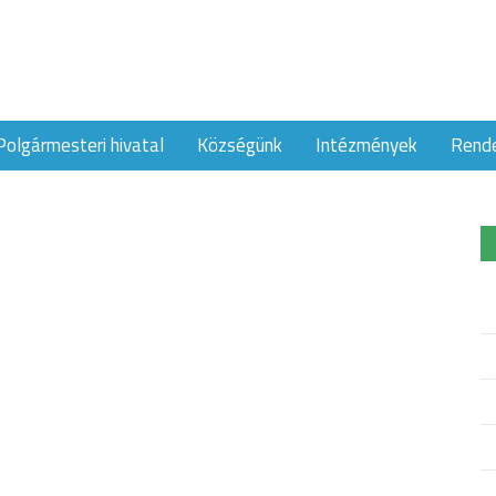
Polgármesteri hivatal
Községünk
Intézmények
Rend