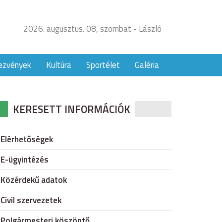
2026. augusztus. 08, szombat - László
ezvények
Kultúra
Sportélet
Galéria
KERESETT INFORMÁCIÓK
Elérhetőségek
E-ügyintézés
Közérdekű adatok
Civil szervezetek
Polgármesteri köszöntő