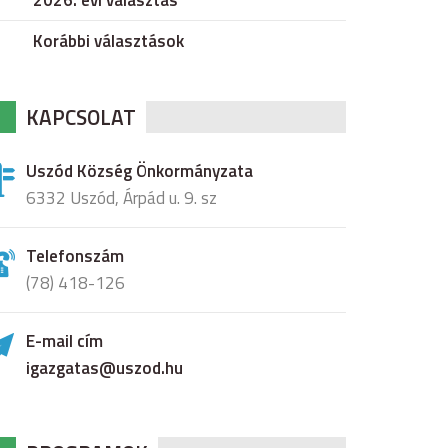
2026. évi választás
Korábbi választások
KAPCSOLAT
Uszód Község Önkormányzata
6332 Uszód, Árpád u. 9. sz
Telefonszám
(78) 418-126
E-mail cím
igazgatas@uszod.hu