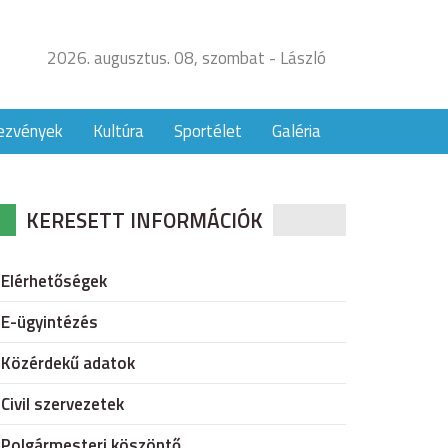
2026. augusztus. 08, szombat - László
ezvények
Kultúra
Sportélet
Galéria
KERESETT INFORMÁCIÓK
Elérhetőségek
E-ügyintézés
Közérdekű adatok
Civil szervezetek
Polgármesteri köszöntő