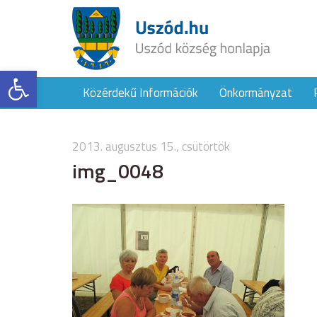
Eszköztár megnyitása
Közérdekű Információk
Önkormányzat
2013. augusztus 15., csütörtök
img_0048