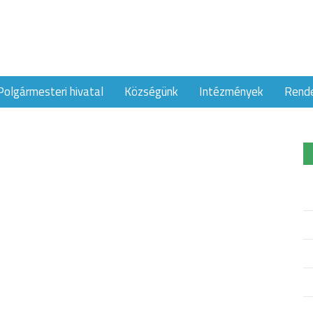
Polgármesteri hivatal
Községünk
Intézmények
Rend