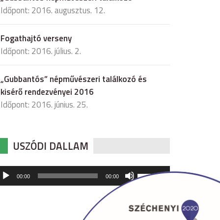
Időpont: 2016. augusztus. 12.
Fogathajtó verseny
Időpont: 2016. július. 2.
„Gubbantós” népművészeri találkozó és
kisérő rendezvényei 2016
Időpont: 2016. június. 25.
USZÓDI DALLAM
udió
A
00:00
00:00
hangerő
játszó
növeléséhez,
illetőleg
csökkentéséhez
a