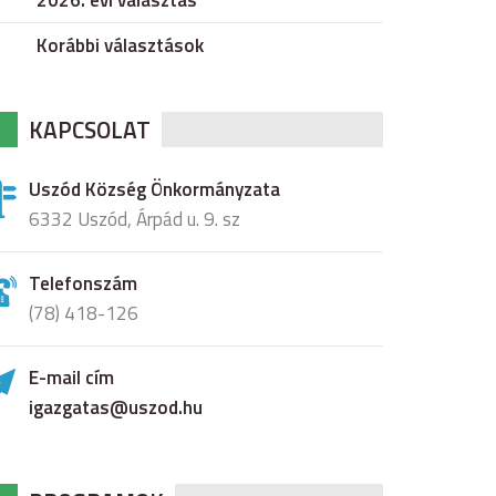
2026. évi választás
Korábbi választások
KAPCSOLAT
Uszód Község Önkormányzata
6332 Uszód, Árpád u. 9. sz
Telefonszám
(78) 418-126
E-mail cím
igazgatas@uszod.hu