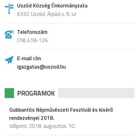
Uszód Község Önkormányzata
6332 Uszód, Árpád u. 9. sz
Telefonszám
(78) 418-126
E-mail cím
igazgatas@uszod.hu
PROGRAMOK
Gubbantós Népművészeti Fesztivál és kisérő
rendezvényei 2018.
Időpont: 2018. augusztus. 10.