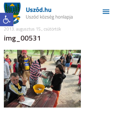
Eszköztár megnyitása
2013. augusztus 15., csütörtök
img_00531