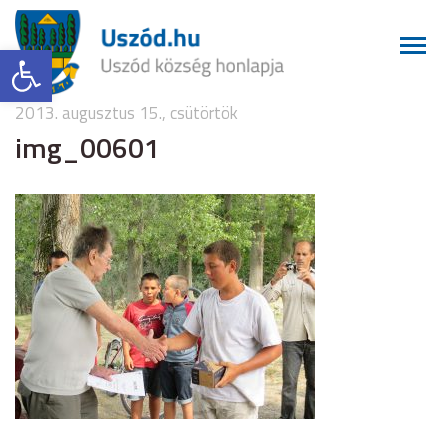
Eszköztár megnyitása
2013. augusztus 15., csütörtök
img_00601