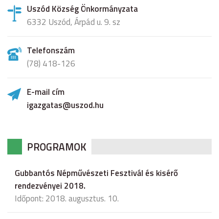
Uszód Község Önkormányzata
6332 Uszód, Árpád u. 9. sz
Telefonszám
(78) 418-126
E-mail cím
igazgatas@uszod.hu
PROGRAMOK
Gubbantós Népművészeti Fesztivál és kisérő
rendezvényei 2018.
Időpont: 2018. augusztus. 10.