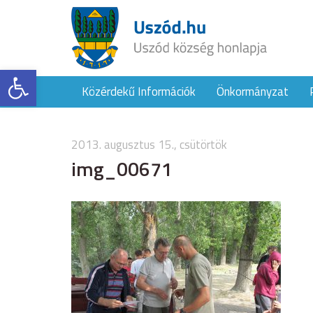
Eszköztár megnyitása
Közérdekű Információk
Önkormányzat
2013. augusztus 15., csütörtök
img_00671