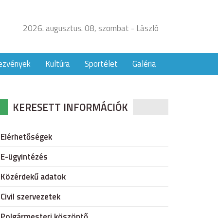
2026. augusztus. 08, szombat - László
ezvények
Kultúra
Sportélet
Galéria
KERESETT INFORMÁCIÓK
Elérhetőségek
E-ügyintézés
Közérdekű adatok
Civil szervezetek
Polgármesteri köszöntő