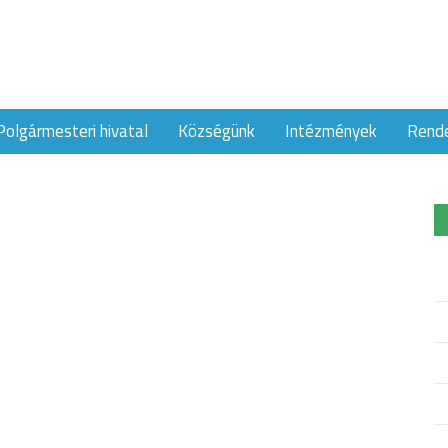
Polgármesteri hivatal
Községünk
Intézmények
Rend