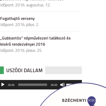
Időpont: 2016. augusztus. 12.
Fogathajtó verseny
Időpont: 2016. július. 2.
„Gubbantós” népművészeri találkozó és
kisérő rendezvényei 2016
Időpont: 2016. június. 25.
USZÓDI DALLAM
udió
A
00:00
00:00
hangerő
játszó
növeléséhez,
illetőleg
csökkentéséhez
a