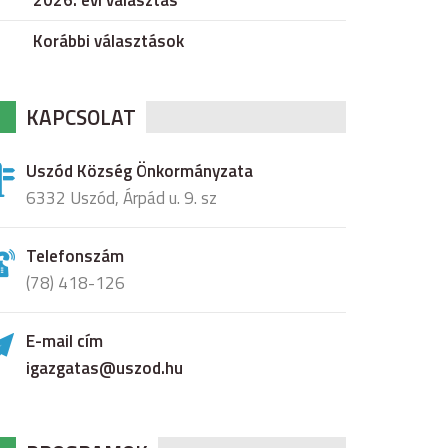
2026. évi választás
Korábbi választások
KAPCSOLAT
Uszód Község Önkormányzata
6332 Uszód, Árpád u. 9. sz
Telefonszám
(78) 418-126
E-mail cím
igazgatas@uszod.hu