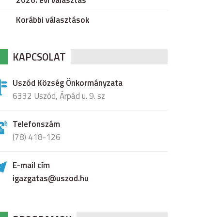
2026. évi választás
Korábbi választások
KAPCSOLAT
Uszód Község Önkormányzata
6332 Uszód, Árpád u. 9. sz
Telefonszám
(78) 418-126
E-mail cím
igazgatas@uszod.hu