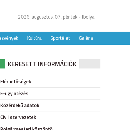
2026. augusztus. 07, péntek - Ibolya
ezvények
Kultúra
Sportélet
Galéria
KERESETT INFORMÁCIÓK
Elérhetőségek
E-ügyintézés
Közérdekű adatok
Civil szervezetek
Polgármesteri köszöntő