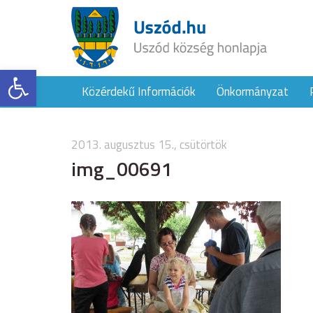
Eszköztár megnyitása
Közérdekű Információk
Önkormányzat
2013. augusztus 15., csütörtök
img_00691