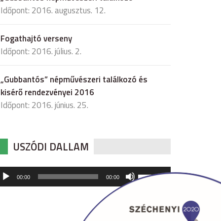
Időpont: 2016. augusztus. 12.
Fogathajtó verseny
Időpont: 2016. július. 2.
„Gubbantós” népművészeri találkozó és
kisérő rendezvényei 2016
Időpont: 2016. június. 25.
USZÓDI DALLAM
udió
A
00:00
00:00
hangerő
játszó
növeléséhez,
illetőleg
csökkentéséhez
a