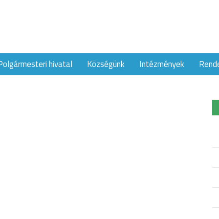
Polgármesteri hivatal
Községünk
Intézmények
Rend