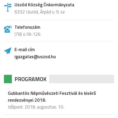
Uszód Község Önkormányzata
6332 Uszód, Árpád u. 9. sz
Telefonszám
(78) 418-126
E-mail cím
igazgatas@uszod.hu
PROGRAMOK
Gubbantós Népművészeti Fesztivál és kisérő
rendezvényei 2018.
Időpont: 2018. augusztus. 10.