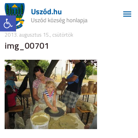
Eszköztár megnyitása
2013. augusztus 15., csütörtök
img_00701