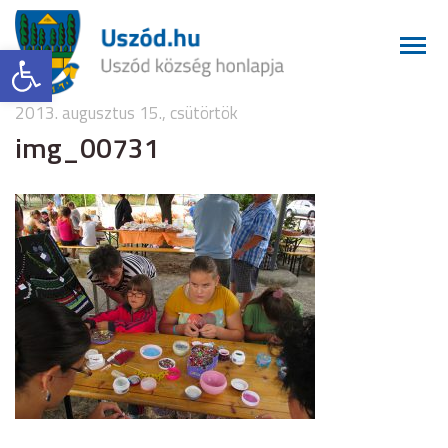
Eszköztár megnyitása
2013. augusztus 15., csütörtök
img_00731