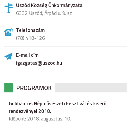
Uszód Község Önkormányzata
6332 Uszód, Árpád u. 9. sz
Telefonszám
(78) 418-126
E-mail cím
igazgatas@uszod.hu
PROGRAMOK
Gubbantós Népművészeti Fesztivál és kisérő
rendezvényei 2018.
Időpont: 2018. augusztus. 10.