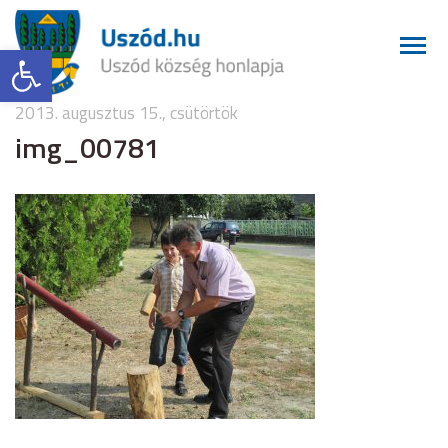
Eszköztár megnyitása
2013. augusztus 15., csütörtök
img_00781