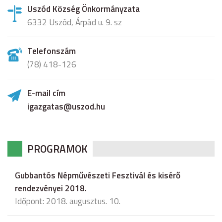
Uszód Község Önkormányzata
6332 Uszód, Árpád u. 9. sz
Telefonszám
(78) 418-126
E-mail cím
igazgatas@uszod.hu
PROGRAMOK
Gubbantós Népművészeti Fesztivál és kisérő
rendezvényei 2018.
Időpont: 2018. augusztus. 10.