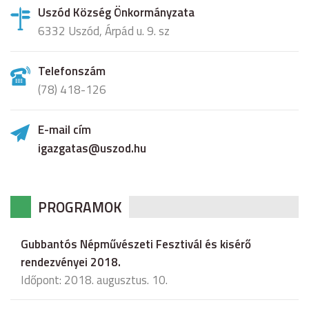
Uszód Község Önkormányzata
6332 Uszód, Árpád u. 9. sz
Telefonszám
(78) 418-126
E-mail cím
igazgatas@uszod.hu
PROGRAMOK
Gubbantós Népművészeti Fesztivál és kisérő
rendezvényei 2018.
Időpont: 2018. augusztus. 10.