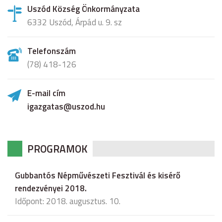
Uszód Község Önkormányzata
6332 Uszód, Árpád u. 9. sz
Telefonszám
(78) 418-126
E-mail cím
igazgatas@uszod.hu
PROGRAMOK
Gubbantós Népművészeti Fesztivál és kisérő
rendezvényei 2018.
Időpont: 2018. augusztus. 10.