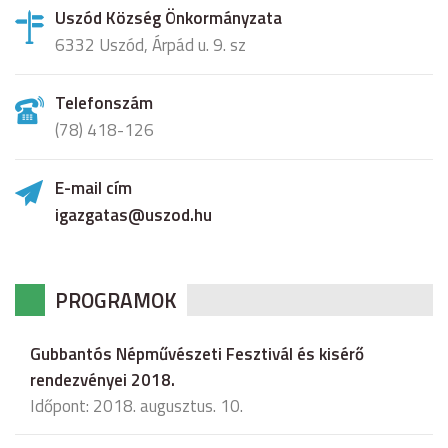
Uszód Község Önkormányzata
6332 Uszód, Árpád u. 9. sz
Telefonszám
(78) 418-126
E-mail cím
igazgatas@uszod.hu
PROGRAMOK
Gubbantós Népművészeti Fesztivál és kisérő
rendezvényei 2018.
Időpont: 2018. augusztus. 10.