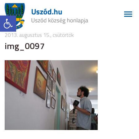
Eszköztár megnyitása
2013. augusztus 15., csütörtök
img_0097