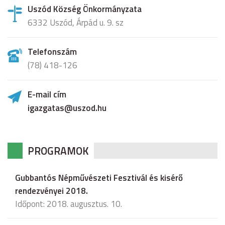
Uszód Község Önkormányzata
6332 Uszód, Árpád u. 9. sz
Telefonszám
(78) 418-126
E-mail cím
igazgatas@uszod.hu
PROGRAMOK
Gubbantós Népművészeti Fesztivál és kisérő
rendezvényei 2018.
Időpont: 2018. augusztus. 10.