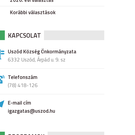
2026. évi választás
Korábbi választások
KAPCSOLAT
Uszód Község Önkormányzata
6332 Uszód, Árpád u. 9. sz
Telefonszám
(78) 418-126
E-mail cím
igazgatas@uszod.hu