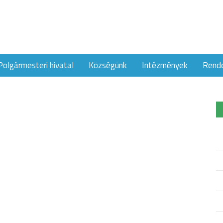
Polgármesteri hivatal
Községünk
Intézmények
Rend