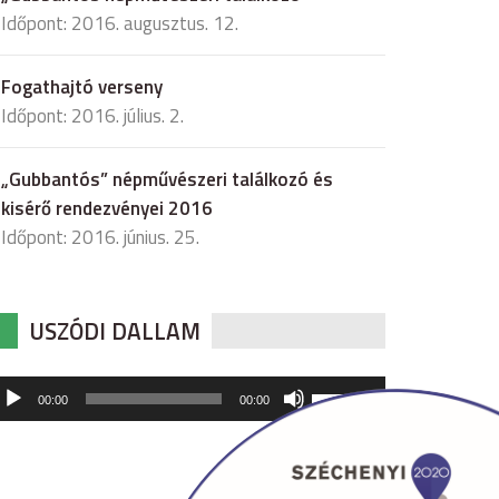
Időpont: 2016. augusztus. 12.
Fogathajtó verseny
Időpont: 2016. július. 2.
„Gubbantós” népművészeri találkozó és
kisérő rendezvényei 2016
Időpont: 2016. június. 25.
USZÓDI DALLAM
udió
A
00:00
00:00
hangerő
játszó
növeléséhez,
illetőleg
csökkentéséhez
a