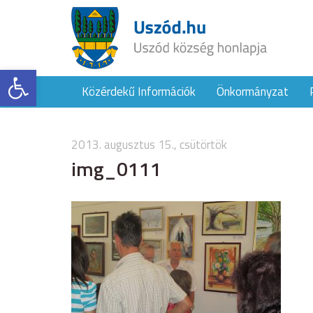
Eszköztár megnyitása
Közérdekű Információk
Önkormányzat
2013. augusztus 15., csütörtök
img_0111