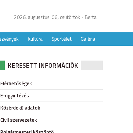
2026. augusztus. 06, csütörtök - Berta
ezvények
Kultúra
Sportélet
Galéria
KERESETT INFORMÁCIÓK
Elérhetőségek
E-ügyintézés
Közérdekű adatok
Civil szervezetek
Polgármesteri köszöntő