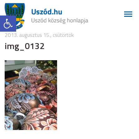
Eszköztár megnyitása
2013. augusztus 15., csütörtök
img_0132