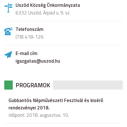
Uszód Község Önkormányzata
6332 Uszód, Árpád u. 9. sz
Telefonszám
(78) 418-126
E-mail cím
igazgatas@uszod.hu
PROGRAMOK
Gubbantós Népművészeti Fesztivál és kisérő
rendezvényei 2018.
Időpont: 2018. augusztus. 10.