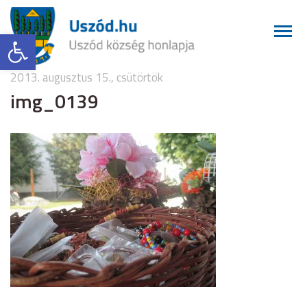
Eszköztár megnyitása
2013. augusztus 15., csütörtök
img_0139