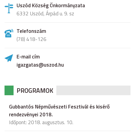
Uszód Község Önkormányzata
6332 Uszód, Árpád u. 9. sz
Telefonszám
(78) 418-126
E-mail cím
igazgatas@uszod.hu
PROGRAMOK
Gubbantós Népművészeti Fesztivál és kisérő
rendezvényei 2018.
Időpont: 2018. augusztus. 10.