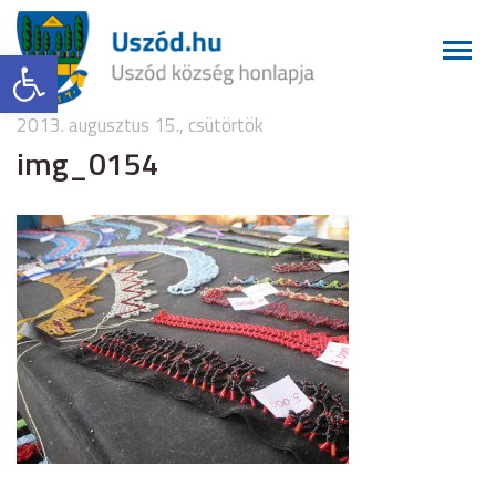
Eszköztár megnyitása
2013. augusztus 15., csütörtök
img_0154