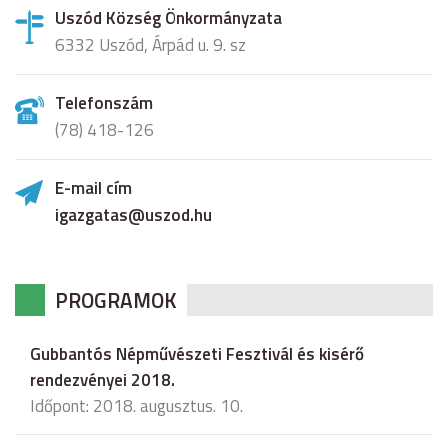
Uszód Község Önkormányzata
6332 Uszód, Árpád u. 9. sz
Telefonszám
(78) 418-126
E-mail cím
igazgatas@uszod.hu
PROGRAMOK
Gubbantós Népművészeti Fesztivál és kisérő
rendezvényei 2018.
Időpont: 2018. augusztus. 10.