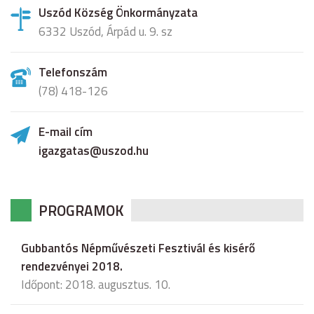
Uszód Község Önkormányzata
6332 Uszód, Árpád u. 9. sz
Telefonszám
(78) 418-126
E-mail cím
igazgatas@uszod.hu
PROGRAMOK
Gubbantós Népművészeti Fesztivál és kisérő
rendezvényei 2018.
Időpont: 2018. augusztus. 10.