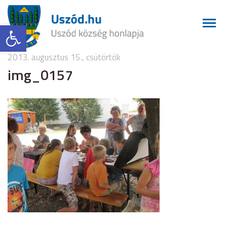
Eszköztár megnyitása
2013. augusztus 15., csütörtök
img_0157