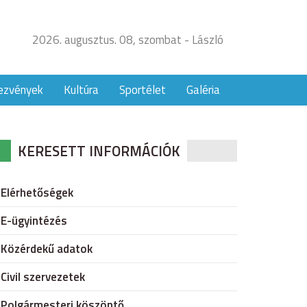
2026. augusztus. 08, szombat - László
ezvények
Kultúra
Sportélet
Galéria
KERESETT INFORMÁCIÓK
Elérhetőségek
E-ügyintézés
Közérdekű adatok
Civil szervezetek
Polgármesteri köszöntő