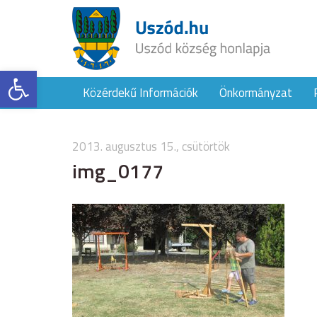
Eszköztár megnyitása
Közérdekű Információk
Önkormányzat
2013. augusztus 15., csütörtök
img_0177