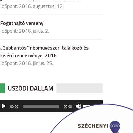
Időpont: 2016. augusztus. 12.
Fogathajtó verseny
Időpont: 2016. július. 2.
„Gubbantós” népművészeri találkozó és
kisérő rendezvényei 2016
Időpont: 2016. június. 25.
USZÓDI DALLAM
udió
A
00:00
00:00
hangerő
játszó
növeléséhez,
illetőleg
csökkentéséhez
a