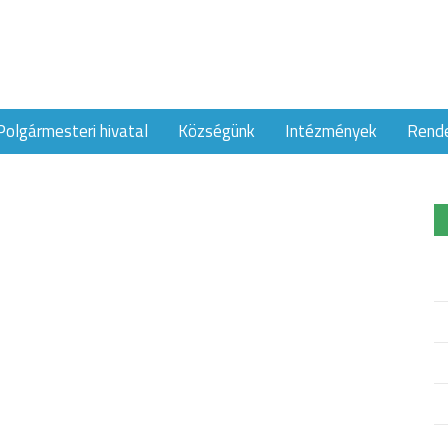
Polgármesteri hivatal
Községünk
Intézmények
Rend