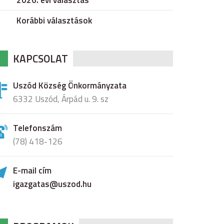
2026. évi választás
Korábbi választások
KAPCSOLAT
Uszód Község Önkormányzata
6332 Uszód, Árpád u. 9. sz
Telefonszám
(78) 418-126
E-mail cím
igazgatas@uszod.hu