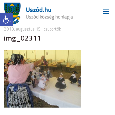
Eszköztár megnyitása
2013. augusztus 15., csütörtök
img_02311