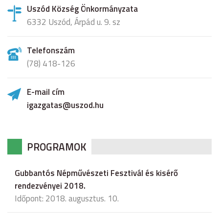
Uszód Község Önkormányzata
6332 Uszód, Árpád u. 9. sz
Telefonszám
(78) 418-126
E-mail cím
igazgatas@uszod.hu
PROGRAMOK
Gubbantós Népművészeti Fesztivál és kisérő
rendezvényei 2018.
Időpont: 2018. augusztus. 10.