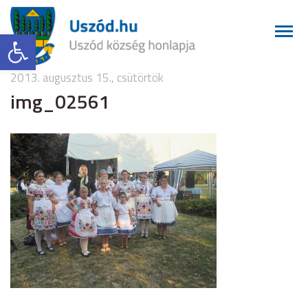
Eszköztár megnyitása
2013. augusztus 15., csütörtök
img_02561