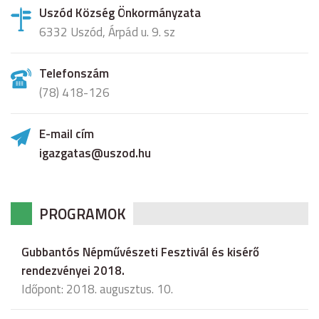
Uszód Község Önkormányzata
6332 Uszód, Árpád u. 9. sz
Telefonszám
(78) 418-126
E-mail cím
igazgatas@uszod.hu
PROGRAMOK
Gubbantós Népművészeti Fesztivál és kisérő
rendezvényei 2018.
Időpont: 2018. augusztus. 10.